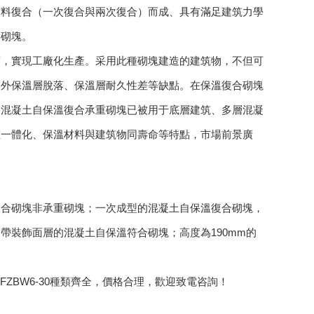
材料復合（一次復合與兩次復合）而成、具有滿足建筑力學
的砌塊。
度，實現工廠化生產。采用此種砌塊建造的建筑物，不但可
、外保溫層脫落、保溫層耐久性差等缺點。在保溫復合砌塊
。混凝土自保溫復合承重砌塊已被用于底層建筑、多層混凝
重一體化、保溫材料與建筑物同壽命等特點，市場前景廣
復合砌塊非承重砌塊；一次成型的混凝土自保溫復合砌塊，
帶裝飾面層的混凝土自保溫符合砌塊；高度為190mm的
0.FZBW6-30種類齊全，價格合理，歡迎致電咨詢！