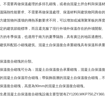
、不需要再做保溫處理的多排孔砌塊，或者由混凝土拌合料與保溫
溫隔熱性能要求、不需要再做保溫處理、保溫材料與建筑物同壽命
方建筑物外護墻的傳熱系數要求不同，可以增加或減薄聚苯板的厚
定的建筑節能標準，而且還克服了現行外墻外保溫存在的外墻開裂
方的冬季保溫，也適用于南方的夏季隔熱，具有廣泛的地區適應性
建筑和配筋小砌塊建筑。混凝土自保溫復合承重砌塊具有保溫和承
保溫復合砌塊的分類。
保溫復合砌塊可分為：混凝土自保溫復合承重砌塊，混凝土自保溫
的混凝土自保溫符合砌塊；帶裝飾面層的混凝土自保溫復合砌塊，不
保溫復合砌塊，高度為90mm的混凝土自保溫復合砌塊。
生產混凝土自保溫復合砌塊設備主要型號有ZY1200,WKP750,ZY36