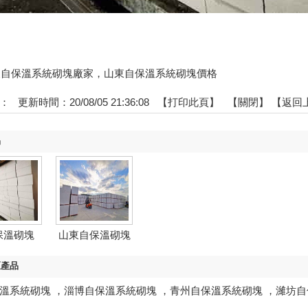
:山東自保溫系統砌塊廠家，山東自保溫系統砌塊價格
：
更新時間：20/08/05 21:36:08 【
打印此頁
】 【
關閉
】
【返回
品
保溫砌塊
山東自保溫砌塊
區產品
溫系統砌塊
，
淄博自保溫系統砌塊
，
青州自保溫系統砌塊
，
濰坊自