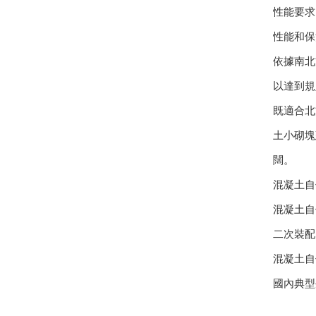
性能要求
性能和保
依據南北
以達到規
既適合北
土小砌塊
闊。
混凝土自
混凝土自
二次裝配
混凝土自
國內典型