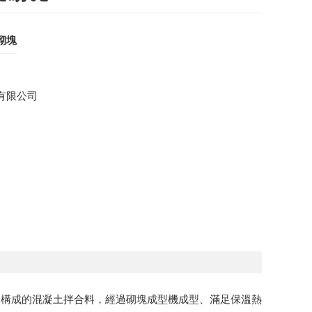
砌塊
有限公司
分構成的混凝土拌合料，經過砌塊成型機成型、滿足保溫熱