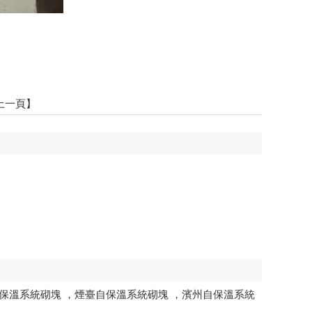
上一頁】
保溫系統砌塊
，
煙臺自保溫系統砌塊
，
濱州自保溫系統