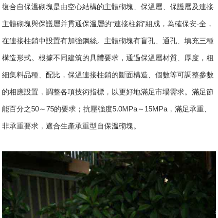
復合自保溫砌塊是由空心結構的主體砌塊、保溫層、保護層及連接
主體砌塊與保護層并貫通保溫層的“連接柱銷”組成，為確保安-全，
在連接柱銷中設置有加強鋼絲。主體砌塊有盲孔、通孔、填充三種
構造形式。根據不同建筑的具體要求，通過保溫層材質、厚度，粗
細集料品種、配比，保溫連接柱銷的斷面構造、個數等可調整參數
的相應設置，調整各項技術指標，以更好地滿足市場需求。滿足節
能百分之50～75的要求；抗壓強度5.0MPa～15MPa，滿足承重、
非承重要求，適合生產承重型自保溫砌塊。