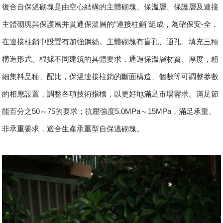
復合自保溫砌塊是由空心結構的主體砌塊、保溫層、保護層及連接
主體砌塊與保護層并貫通保溫層的“連接柱銷”組成，為確保安-全，
在連接柱銷中設置有加強鋼絲。主體砌塊有盲孔、通孔、填充三種
構造形式。根據不同建筑的具體要求，通過保溫層材質、厚度，粗
細集料品種、配比，保溫連接柱銷的斷面構造、個數等可調整參數
的相應設置，調整各項技術指標，以更好地滿足市場需求。滿足節
能百分之50～75的要求；抗壓強度5.0MPa～15MPa，滿足承重、
非承重要求，適合生產承重型自保溫砌塊。